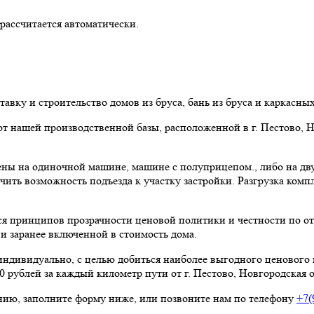
рассчитается автоматически.
авку и строительство домов из бруса, бань из бруса и каркасны
от нашей производственной базы, расположенной в г. Пестово, 
лены на одиночной машине, машине с полуприцепом., либо на д
ть возможность подъезда к участку застройки. Разгрузка компл
ся принципов прозрачности ценовой политики и честности по 
и заранее включенной в стоимость дома.
индивидуально, с целью добиться наиболее выгодного ценового
0 рублей за каждый километр пути от г. Пестово, Новгородская о
нию, заполните форму ниже, или позвоните нам по телефону
+7(