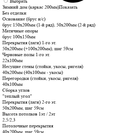
Выбрать
Зимний дом (каркас 200мм)
Показать
Без отделки
Основание (брус н/с)
брус 150х200мм (1-й ряд), 50х200мм (2-й ряд)
Матичные опоры
брус 100х150мм
Перекрытия (лаги) 1-го эт.
50х200мм (+100х200мм), шаг 59см
Черновые полы 1-го эт.
22х100мм
Несущие стены (стойки, укосы, ригеля)
40х200мм (40х100мм - укосы)
Перегородки (стойки, укосы, ригеля)
40х100мм
Сборка углов
"теплый угол"
Перекрытия (лаги) 2-го эт.
50х200мм, шаг 59см
Высота потолков 1эт / 2эт
2,5/2,3
Потолочные перекрытия
40х200мм, шаг 59см