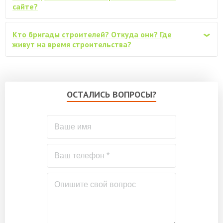
сайте?
Дополнительная отделка стен снаружи,
плитами Белтермо 20мм шип-паз, под
от 119700
Кто бригады строителей? Откуда они? Где
фасадную отделку
‹
живут на время строительства?
ОСТАЛИСЬ ВОПРОСЫ?