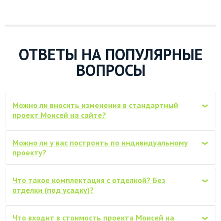
Замена Ондулина на металлочерепицу
«Монтерей» (0,5мм, с капельниками,
от 122000
уплотнителем, ..)
Водосточная система ПВХ для крыши,
ОТВЕТЫ НА ПОПУЛЯРНЫЕ
от 30000
Docke
ВОПРОСЫ
Снегозадержатели трубчатые, комплект
от 18000
(по 3м)
Можно ли вносить изменения в стандартный
‹
Замена материала естественной
от 72400
проект Моисей на сайте?
влажности на материал камерной сушки
Обработка всего каркаса
Можно ли у вас построить по индивидуальному
от 70600
‹
огнебиозащитным антисептиком
проекту?
Покраска (обработка) стен дома
снаружи, защитным ср-вом VERES
от 56700
Что такое комплектация с отделкой? Без
‹
(аналоги), в один слой
отделки (под усадку)?
Бытовка каркасно-щитовая 3х2м
от 27000
Что входит в стоимость проекта Моисей на
‹