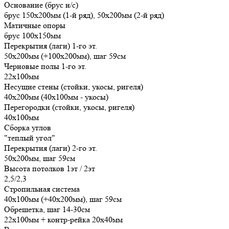
Основание (брус н/с)
брус 150х200мм (1-й ряд), 50х200мм (2-й ряд)
Матичные опоры
брус 100х150мм
Перекрытия (лаги) 1-го эт.
50х200мм (+100х200мм), шаг 59см
Черновые полы 1-го эт.
22х100мм
Несущие стены (стойки, укосы, ригеля)
40х200мм (40х100мм - укосы)
Перегородки (стойки, укосы, ригеля)
40х100мм
Сборка углов
"теплый угол"
Перекрытия (лаги) 2-го эт.
50х200мм, шаг 59см
Высота потолков 1эт / 2эт
2,5/2,3
Стропильная система
40х100мм (+40х200мм), шаг 59см
Обрешетка, шаг 14-30см
22х100мм + контр-рейка 20х40мм