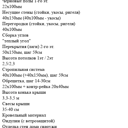
Черновые полы 1-го эт.
22х100мм
Несущие стены (стойки, укосы, ригеля)
40х150мм (40х100мм - укосы)
Перегородки (стойки, укосы, ригеля)
40х100мм
Сборка углов
"теплый угол"
Перекрытия (лаги) 2-го эт.
50х150мм, шаг 59см
Высота потолков 1эт / 2эт
2,5/2,3
Стропильная система
40х100мм (+40х150мм), шаг 59см
Обрешетка, шаг 14-30см
22х100мм + контр-рейка 20х40мм
Высота конька крыши
3,3-3,5 м
Свесы крыши
35-40 см
Кровельный материал
Ондулин (с ветрозащитой)
Отделка стен дома снаружи