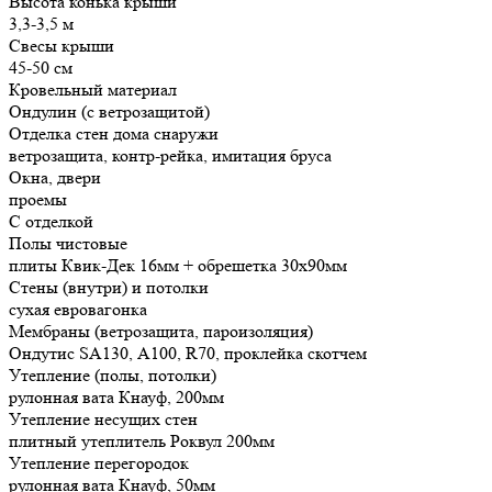
Высота конька крыши
3,3-3,5 м
Свесы крыши
45-50 см
Кровельный материал
Ондулин (с ветрозащитой)
Отделка стен дома снаружи
ветрозащита, контр-рейка, имитация бруса
Окна, двери
проемы
С отделкой
Полы чистовые
плиты Квик-Дек 16мм + обрешетка 30х90мм
Стены (внутри) и потолки
сухая евровагонка
Мембраны (ветрозащита, пароизоляция)
Ондутис SA130, А100, R70, проклейка скотчем
Утепление (полы, потолки)
рулонная вата Кнауф, 200мм
Утепление несущих стен
плитный утеплитель Роквул 200мм
Утепление перегородок
рулонная вата Кнауф, 50мм