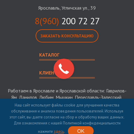
Ярославль, Угличская ул., 39
8(960)
200 72 27
ЗАКАЗАТЬ КОНСУЛЬТАЦИЮ
КАТАЛОГ
КЛИЕНТУ
Работаем в Ярославле и Ярославской области: Гаврилов-
Ям, Данилов, Любим, Мышкин, Переславль-Залесский,
Пошехонье, Ростов, Рыбинск, Тутаев, Углич
Наш сайт использует файлы cookie для улучшения качества
обслуживания и анализа поведения пользователей. Используя
этот сайт, вы даете согласие на сбор и обработку ваших данных.
© 2026 Багров-Строй - строительство загородных домов в
Для ознакомления с нашей Политикой конфиденциальности
Ярославле и Ярославской области и РФ. ИНН 5313015325.
OK
Продвижение сайта
seo-sv.ru
нажмите
здесь
.