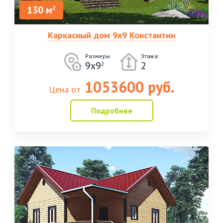
130 м
2
Каркасный дом 9х9 Константин
Размеры
Этажа:
9х9
2
2
1053600 руб.
Цена от
Подробнее